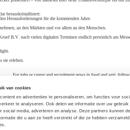
r herauskristallisiert:
alen Herausforderungen für die kommenden Jahre.
ternehmen, an den Märkten und vor allem an den Menschen.
 Kroef B.V
.
nach vielen digitalen Terminen endlich persönlich am Mess
ight.
s sie erleben.
For jobs or career and recruitment news in food and agri, follow
Ceres
In
About Ceres
ik van cookies
Candidates
ontent en advertenties te personaliseren, om functies voor soci
Privacy Statement
erkeer te analyseren. Ook delen we informatie over uw gebruik
or social media, adverteren en analyse. Deze partners kunnen 
ormatie die u aan ze heeft verstrekt of die ze hebben verzameld
es.