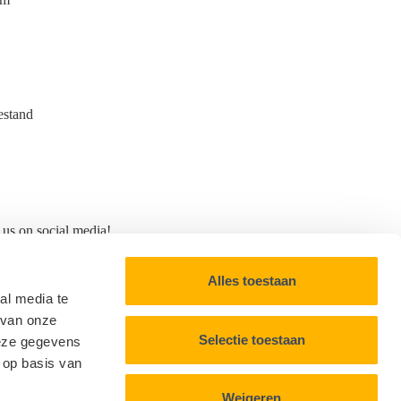
estand
 us on social media!
formation
Impressum
Alles toestaan
Privacy Statement
al media te
Sitemap
 van onze
Selectie toestaan
deze gegevens
 op basis van
Weigeren