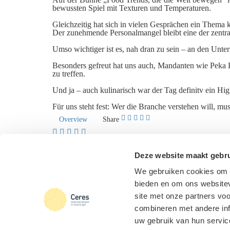
bewussten Spiel mit Texturen und Temperaturen.
Gleichzeitig hat sich in vielen Gesprächen ein Thema kla
Der zunehmende Personalmangel bleibt eine der zentr
Umso wichtiger ist es, nah dran zu sein – an den Un
Besonders gefreut hat uns auch, Mandanten wie Peka
zu treffen.
Und ja – auch kulinarisch war der Tag definitv ein Higl
Für uns steht fest: Wer die Branche verstehen will, mus
Overview
Share
I want to...
Know more about Ceres
Deze website maakt gebru
Log in
We gebruiken cookies om c
Check vacancies
bieden en om ons websitev
Send an open application
Ceres
|
Selected people in
food & agri
site met onze partners vo
Design & realisation
FIZZ | Digital
combineren met andere inf
Agency
uw gebruik van hun servic