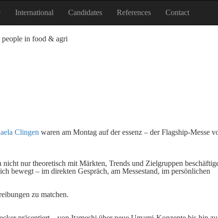
e
International
Candidates
References
Contact
 people in food & agri
aela Clingen
waren am Montag auf der essenz – der Flagship-Messe v
 nicht nur theoretisch mit Märkten, Trends und Zielgruppen beschäftig
ich bewegt – im direkten Gespräch, am Messestand, im persönlichen
hreibungen zu matchen.
ecker präsentiert – von Itameshi über neue Umami-Konzepte bis hin z