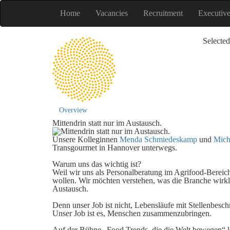
Home
Vacancies
Recruitment
Executiv
Selected
Overview
Mittendrin statt nur im Austausch.
Unsere Kolleginnen
Menda Schmiedeskamp
und
Mich
Transgourmet in Hannover unterwegs.
Warum uns das wichtig ist?
Weil wir uns als Personalberatung im Agrifood-Bereich
wollen. Wir möchten verstehen, was die Branche wirkl
Austausch.
Denn unser Job ist nicht, Lebensläufe mit Stellenbesc
Unser Job ist es, Menschen zusammenzubringen.
Auf der Bühne „Food Trends, die die Welt bewegen“ l