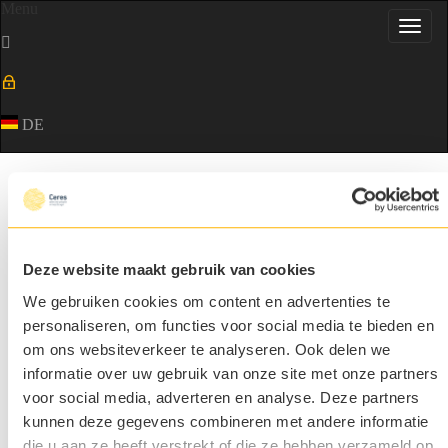
Menu
Toggl
navig
DE
Selected people in food & agri
Übersicht
Mittendrin statt nur im Austausch.
Unsere Kolleginnen
Menda Schmiedeskamp
und
Michaela
Deze website maakt gebruik van cookies
Clingen
waren am Montag auf der essenz – der Flagship-Messe
von Transgourmet in Hannover unterwegs.
We gebruiken cookies om content en advertenties te
personaliseren, om functies voor social media te bieden en
Warum uns das wichtig ist?
Weil wir uns als Personalberatung im Agrifood-Bereich nicht nur
om ons websiteverkeer te analyseren. Ook delen we
theoretisch mit Märkten, Trends und Zielgruppen beschäftigen
informatie over uw gebruik van onze site met onze partners
wollen. Wir möchten verstehen, was die Branche wirklich bewegt
– im direkten Gespräch, am Messestand, im persönlichen
voor social media, adverteren en analyse. Deze partners
Austausch.
kunnen deze gegevens combineren met andere informatie
Denn unser Job ist nicht, Lebensläufe mit Stellenbeschreibungen
die u aan ze heeft verstrekt of die ze hebben verzameld op