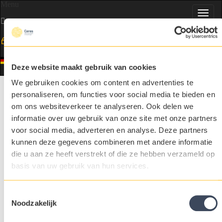
Menu
Toggl
navig
DE
Deze website maakt gebruik van cookies
We gebruiken cookies om content en advertenties te
Selected people in food & agri
personaliseren, om functies voor social media te bieden en
Passie voor Food & Agri
Volwaardige gesprekspartner
om ons websiteverkeer te analyseren. Ook delen we
Grote betrokkenheid
informatie over uw gebruik van onze site met onze partners
Kontakt
voor social media, adverteren en analyse. Deze partners
Menda Schmiedeskamp
kunnen deze gegevens combineren met andere informatie
Senior Consultant
menda.schmiedeskamp@ceresrecruitment.de
die u aan ze heeft verstrekt of die ze hebben verzameld op
01590 1359830
basis van uw gebruik van hun services.
Mehr über Menda Schmiedeskamp
Connect on LinkedIn
Toestemmingsselectie
Jan Borgers
Geschäftsführer
Noodzakelijk
jan.borgers@ceresrecruitment.de
+31 (0)6 22 412 514